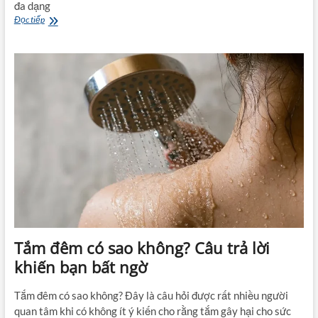
đa dạng
Giải
Đọc tiếp
đáp:
Mức
phạt
nồng
độ
cồn
2026
là
bao
nhiêu?
Tắm đêm có sao không? Câu trả lời
khiến bạn bất ngờ
Tắm đêm có sao không? Đây là câu hỏi được rất nhiều người
quan tâm khi có không ít ý kiến cho rằng tắm gây hại cho sức