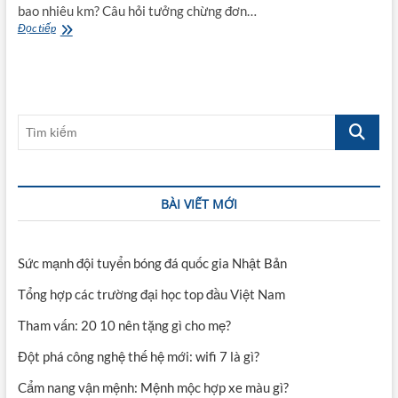
bao nhiêu km? Câu hỏi tưởng chừng đơn…
Bờ
Đọc tiếp
biển
Việt
Nam
dài
bao
Tìm
nhiêu
km?
kiếm
BÀI VIẾT MỚI
Sức mạnh đội tuyển bóng đá quốc gia Nhật Bản
Tổng hợp các trường đại học top đầu Việt Nam
Tham vấn: 20 10 nên tặng gì cho mẹ?
Đột phá công nghệ thế hệ mới: wifi 7 là gì?
Cẩm nang vận mệnh: Mệnh mộc hợp xe màu gì?