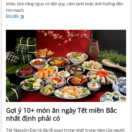
khỏe, làm tăng nguy cơ đột quỵ, cảm lạnh hoặc ảnh hưởng đến
tim mạch.
Tắm
Đọc tiếp
đêm
có
sao
không?
Câu
trả
lời
khiến
bạn
bất
ngờ
Gợi ý 10+ món ăn ngày Tết miền Bắc
nhất định phải có
Tết Nguyên Đán là dịp lễ quan trọng nhất trong năm của người