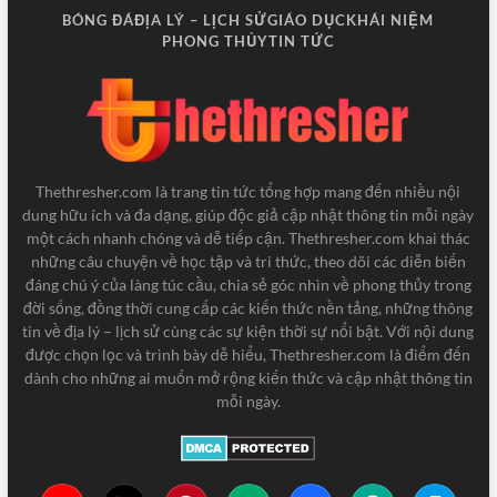
BÓNG ĐÁ
ĐỊA LÝ – LỊCH SỬ
GIÁO DỤC
KHÁI NIỆM
PHONG THỦY
TIN TỨC
Thethresher.com là trang tin tức tổng hợp mang đến nhiều nội
dung hữu ích và đa dạng, giúp độc giả cập nhật thông tin mỗi ngày
một cách nhanh chóng và dễ tiếp cận. Thethresher.com khai thác
những câu chuyện về học tập và tri thức, theo dõi các diễn biến
đáng chú ý của làng túc cầu, chia sẻ góc nhìn về phong thủy trong
đời sống, đồng thời cung cấp các kiến thức nền tảng, những thông
tin về địa lý – lịch sử cùng các sự kiện thời sự nổi bật. Với nội dung
được chọn lọc và trình bày dễ hiểu, Thethresher.com là điểm đến
dành cho những ai muốn mở rộng kiến thức và cập nhật thông tin
mỗi ngày.