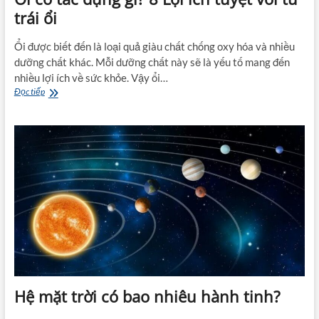
trái ổi
Ổi được biết đến là loại quả giàu chất chống oxy hóa và nhiều
dưỡng chất khác. Mỗi dưỡng chất này sẽ là yếu tố mang đến
nhiều lợi ích về sức khỏe. Vậy ổi…
Ổi
Đọc tiếp
có
tác
dụng
gì?
8
Lợi
ích
tuyệt
vời
từ
trái
ổi
Hệ mặt trời có bao nhiêu hành tinh?