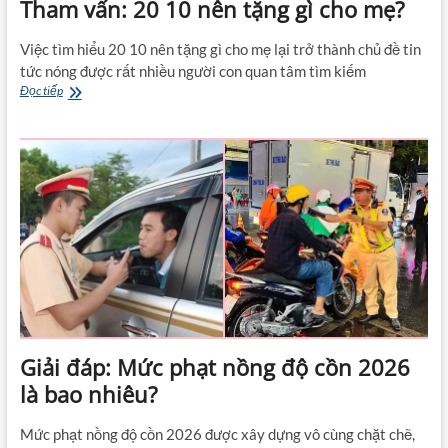
Tham vấn: 20 10 nên tặng gì cho mẹ?
Việc tìm hiểu 20 10 nên tặng gì cho mẹ lại trở thành chủ đề tin
tức nóng được rất nhiều người con quan tâm tìm kiếm
Tham
Đọc tiếp
vấn:
20
10
nên
tặng
gì
cho
mẹ?
Giải đáp: Mức phạt nồng độ cồn 2026
là bao nhiêu?
Mức phạt nồng độ cồn 2026 được xây dựng vô cùng chặt chẽ,