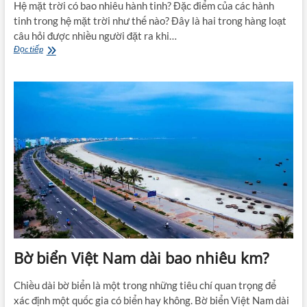
Hệ mặt trời có bao nhiêu hành tinh? Đặc điểm của các hành
tinh trong hệ mặt trời như thế nào? Đây là hai trong hàng loạt
câu hỏi được nhiều người đặt ra khi…
Hệ
Đọc tiếp
mặt
trời
có
bao
nhiêu
hành
tinh?
Bờ biển Việt Nam dài bao nhiêu km?
Chiều dài bờ biển là một trong những tiêu chí quan trọng để
xác định một quốc gia có biển hay không. Bờ biển Việt Nam dài