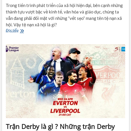
Trong tiến trình phát triển của xã hội hiện đại, bên cạnh những
thành tựu vượt bậc về kinh tế, văn hóa và giáo dục, chúng ta
vẫn đang phải đối mặt với những “vết sẹo” mang tên tệ nạn xã
hội. Vậy tệ nạn xã hội là gì?
Tệ
Đọc tiếp
nạn
xã
hội
là
gì?
Các
loại
tệ
nạn
phổ
biến
hiện
nay
Trận Derby là gì ? Những trận Derby