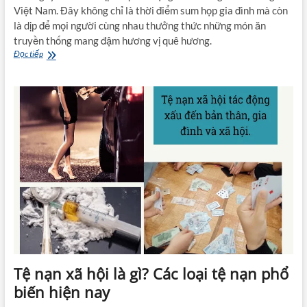
Việt Nam. Đây không chỉ là thời điểm sum họp gia đình mà còn
là dịp để mọi người cùng nhau thưởng thức những món ăn
truyền thống mang đậm hương vị quê hương.
Gợi
Đọc tiếp
ý
10+
món
ăn
ngày
Tết
miền
Bắc
nhất
định
phải
có
Tệ nạn xã hội là gì? Các loại tệ nạn phổ
biến hiện nay