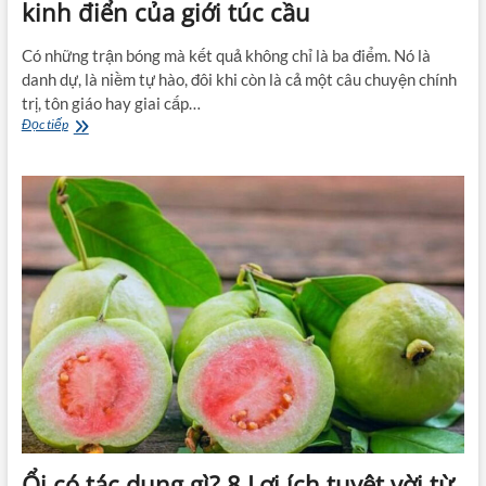
kinh điển của giới túc cầu
Có những trận bóng mà kết quả không chỉ là ba điểm. Nó là
danh dự, là niềm tự hào, đôi khi còn là cả một câu chuyện chính
trị, tôn giáo hay giai cấp…
Trận
Đọc tiếp
Derby
là
gì
?
Những
trận
Derby
kinh
điển
của
giới
túc
cầu
Ổi có tác dụng gì? 8 Lợi ích tuyệt vời từ