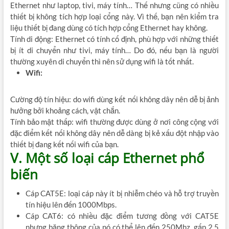
Ethernet như laptop, tivi, máy tính… Thế nhưng cũng có nhiều
thiết bị không tích hợp loại cổng này. Vì thế, bạn nên kiểm tra
liệu thiết bị đang dùng có tích hợp cổng Ethernet hay không.
Tính di động: Ethernet có tính cố định, phù hợp với những thiết
bị ít di chuyển như tivi, máy tính… Do đó, nếu bạn là người
thường xuyên di chuyển thì nên sử dụng wifi là tốt nhất.
Wifi:
Cường độ tín hiệu: do wifi dùng kết nối không dây nên dễ bị ảnh
hưởng bởi khoảng cách, vật chắn.
Tính bảo mật thấp: wifi thường được dùng ở nơi công cộng với
đặc điểm kết nối không dây nên dễ dàng bị kẻ xấu đột nhập vào
thiết bị đang kết nối wifi của bạn.
V. Một số loại cáp Ethernet phổ
biến
Cáp CAT5E: loại cáp này ít bị nhiễm chéo và hỗ trợ truyền
tín hiệu lên đến 1000Mbps.
Cáp CAT6: có nhiều đặc điểm tương đồng với CAT5E
nhưng băng thông của nó có thể lên đến 250Mhz, gấp 2.5