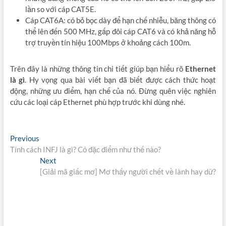
lần so với cáp CAT5E.
Cáp CAT6A: có bỏ bọc dày để hạn chế nhiễu, băng thông có
thể lên đến 500 MHz, gấp đôi cáp CAT6 và có khả năng hỗ
trợ truyền tín hiệu 100Mbps ở khoảng cách 100m.
Trên đây là những thông tin chi tiết giúp bạn hiểu rõ
Ethernet
là gì
. Hy vọng qua bài viết bạn đã biết được cách thức hoạt
động, những ưu điểm, hạn chế của nó. Đừng quên việc nghiên
cứu các loại cáp Ethernet phù hợp trước khi dùng nhé.
Điều
Previous
Previous
post:
Tính cách INFJ là gì? Có đặc điểm như thế nào?
hướng
Next
Next
bài
post:
[Giải mã giấc mơ] Mơ thấy người chết về lành hay dữ?
viết