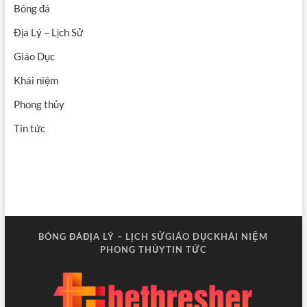
Bóng đá
Địa Lý – Lịch Sử
Giáo Dục
Khái niệm
Phong thủy
Tin tức
BÓNG ĐÁ
ĐỊA LÝ – LỊCH SỬ
GIÁO DỤC
KHÁI NIỆM
PHONG THỦY
TIN TỨC