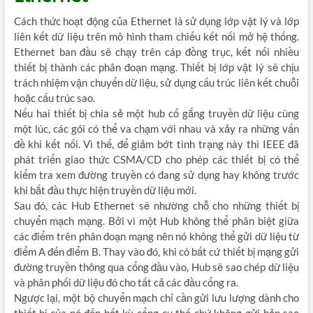
Cách thức hoạt động của Ethernet là sử dụng lớp vật lý và lớp
liên kết dữ liệu trên mô hình tham chiếu kết nối mở hệ thống.
Ethernet ban đầu sẽ chạy trên cáp đồng trục, kết nối nhiều
thiết bị thành các phân đoạn mạng. Thiết bị lớp vật lý sẽ chịu
trách nhiệm vận chuyển dữ liệu, sử dụng cấu trúc liên kết chuỗi
hoặc cấu trúc sao.
Nếu hai thiết bị chia sẻ một hub cố gắng truyền dữ liệu cùng
một lúc, các gói có thể va chạm với nhau và xảy ra những vấn
đề khi kết nối. Vì thế, để giảm bớt tình trạng này thì IEEE đã
phát triển giao thức CSMA/CD cho phép các thiết bị có thể
kiểm tra xem đường truyền có đang sử dụng hay không trước
khi bắt đầu thực hiện truyền dữ liệu mới.
Sau đó, các Hub Ethernet sẽ nhường chỗ cho những thiết bị
chuyển mạch mạng. Bởi vì một Hub không thể phân biệt giữa
các điểm trên phân đoạn mạng nên nó không thể gửi dữ liệu từ
điểm A đến điểm B. Thay vào đó, khi có bất cứ thiết bị mạng gửi
đường truyền thông qua cổng đầu vào, Hub sẽ sao chép dữ liệu
và phân phối dữ liệu đó cho tất cả các đầu cổng ra.
Ngược lại, một bộ chuyển mạch chỉ cần gửi lưu lượng dành cho
thiết bị của nó đến bất kỳ cổng cụ thế chứ không gửi bản sao