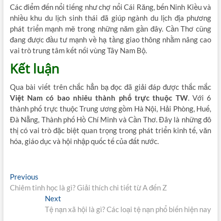
Các điểm đến nổi tiếng như chợ nổi Cái Răng, bến Ninh Kiều và
nhiều khu du lịch sinh thái đã giúp ngành du lịch địa phương
phát triển mạnh mẽ trong những năm gần đây. Cần Thơ cũng
đang được đầu tư mạnh về hạ tầng giao thông nhằm nâng cao
vai trò trung tâm kết nối vùng Tây Nam Bộ.
Kết luận
Qua bài viết trên chắc hẳn bạ đọc đã giải đáp được thắc mắc
Việt Nam có bao nhiêu thành phố trực thuộc TW
. Với 6
thành phố trực thuộc Trung ương gồm Hà Nội, Hải Phòng, Huế,
Đà Nẵng, Thành phố Hồ Chí Minh và Cần Thơ. Đây là những đô
thị có vai trò đặc biệt quan trọng trong phát triển kinh tế, văn
hóa, giáo dục và hội nhập quốc tế của đất nước.
Điều
Previous
Previous
post:
Chiêm tinh học là gì? Giải thích chi tiết từ A đến Z
hướng
Next
Next
bài
post:
Tệ nạn xã hội là gì? Các loại tệ nạn phổ biến hiện nay