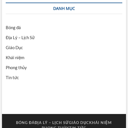
DANH MỤC
Bóng đá
Địa Lý – Lịch Sử
Giáo Dục
Khái niệm
Phong thủy
Tin tức
BÓNG ĐÁ
ĐỊA LÝ – LỊCH SỬ
GIÁO DỤC
KHÁI NIỆM