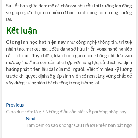
Sự kết hợp giữa đam mê cá nhân và nhu cầu thị trường lao động
sẽ giúp người học có nhiều cơ hội thành công hơn trong tương
lai.
Kết luận
Các ngành học hot hiện nay
như công nghệ thông tin, trí tuệ
nhân tạo, marketing,… đều đang sở hữu triển vọng nghề nghiệp
rất tích cực. Tuy nhiên, lựa chọn ngành học không chỉ dựa vào
mức độ “hot” mà còn cần phù hợp với năng lực, sở thích và định
hướng phát triển lâu dài của mỗi người. Việc tìm hiểu kỹ lưỡng
trước khi quyết định sẽ giúp sinh viên có nền tảng vững chắc để
xây dựng sự nghiệp thành công trong tương lai.
Điều
Previous
Previous
post:
Giáo dục sớm là gì? Những điều cần biết về phương pháp này
hướng
Next
Next
bài
post:
Tắm đêm có sao không? Câu trả lời khiến bạn bất ngờ
viết