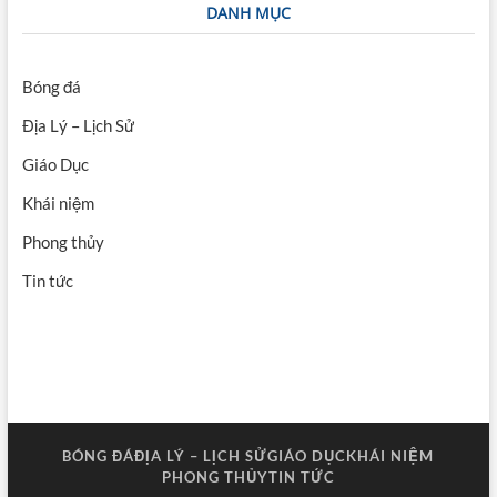
DANH MỤC
Bóng đá
Địa Lý – Lịch Sử
Giáo Dục
Khái niệm
Phong thủy
Tin tức
BÓNG ĐÁ
ĐỊA LÝ – LỊCH SỬ
GIÁO DỤC
KHÁI NIỆM
PHONG THỦY
TIN TỨC