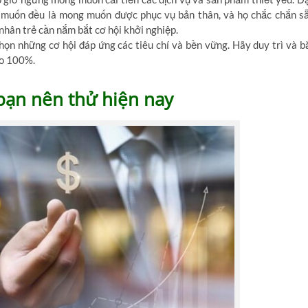
c muốn đều là mong muốn được phục vụ bản thân, và họ chắc chắn s
 nhân trẻ cần nắm bắt cơ hội khởi nghiệp.
họn những cơ hội đáp ứng các tiêu chí và bền vững. Hãy duy trì và b
ảo 100%.
 bạn nên thử hiện nay