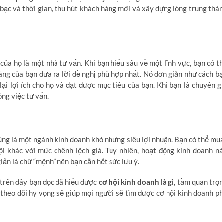
ền bạc và thời gian, thu hút khách hàng mới và xây dựng lòng trung thà
của họ là một nhà tư vấn. Khi bạn hiểu sâu về một lĩnh vực, bạn có t
àng của bạn đưa ra lời đề nghị phù hợp nhất. Nó đơn giản như cách b
ại lợi ích cho họ và đạt được mục tiêu của bạn. Khi bạn là chuyên g
ông việc tư vấn.
cũng là một ngành kinh doanh khó nhưng siêu lợi nhuận. Bạn có thể mu
ội khác với mức chênh lệch giá. Tuy nhiên, hoạt động kinh doanh n
iản là chữ “mệnh” nên bạn cần hết sức lưu ý.
ẻ trên đây bạn đọc đã hiểu được
cơ hội kinh doanh là gì
, tầm quan trọ
theo dõi hy vọng sẽ giúp mọi người sẽ tìm được cơ hội kinh doanh p