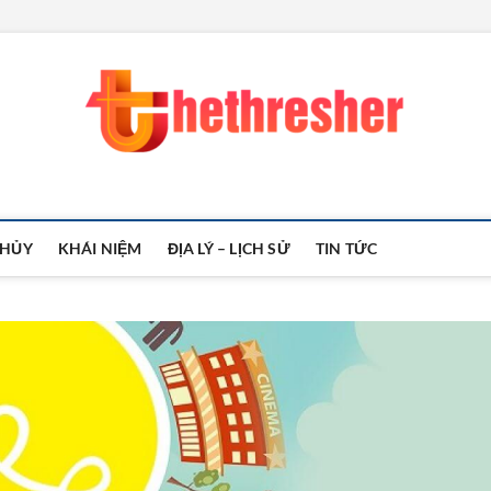
THỦY
KHÁI NIỆM
ĐỊA LÝ – LỊCH SỬ
TIN TỨC