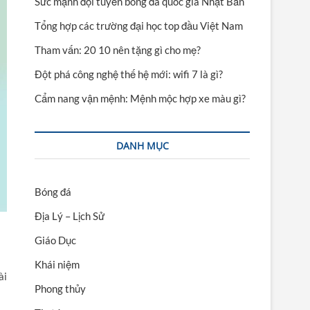
Sức mạnh đội tuyển bóng đá quốc gia Nhật Bản
Tổng hợp các trường đại học top đầu Việt Nam
Tham vấn: 20 10 nên tặng gì cho mẹ?
Đột phá công nghệ thế hệ mới: wifi 7 là gì?
Cẩm nang vận mệnh: Mệnh mộc hợp xe màu gì?
DANH MỤC
Bóng đá
Địa Lý – Lịch Sử
Giáo Dục
Khái niệm
ài
Phong thủy