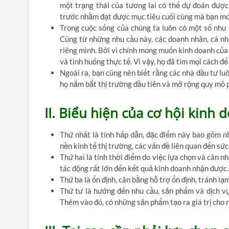
một trạng thái của tương lai có thể dự đoán được
trước nhằm đạt được mục tiêu cuối cùng mà bạn mo
Trong cuộc sống của chúng ta luôn có một số nhu c
Cũng từ những nhu cầu này, các doanh nhân, cá nhâ
riêng mình. Bởi vì chính mong muốn kinh doanh của
và tình huống thực tế. Vì vậy, họ đã tìm mọi cách để 
Ngoài ra, bạn cũng nên biết rằng các nhà đầu tư luô
họ nắm bắt thị trường đầu tiên và mở rộng quy mô p
II. Biểu hiện của cơ hội kinh 
Thứ nhất là tính hấp dẫn, đặc điểm này bao gồm nh
nền kinh tế thị trường, các vấn đề liên quan đến sức
Thứ hai là tính thời điểm do việc lựa chọn và cân 
tác động rất lớn đến kết quả kinh doanh nhận được.
Thứ ba là ổn định, cân bằng hỗ trợ ổn định, tránh lạ
Thứ tư là hướng đến nhu cầu, sản phẩm và dịch vụ
Thêm vào đó, có những sản phẩm tạo ra giá trị cho 