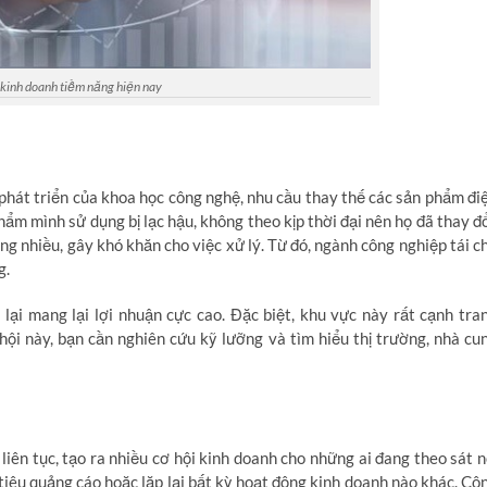
 kinh doanh tiềm năng hiện nay
phát triển của khoa học công nghệ, nhu cầu thay thế các sản phẩm đi
hẩm mình sử dụng bị lạc hậu, không theo kịp thời đại nên họ đã thay đổ
àng nhiều, gây khó khăn cho việc xử lý. Từ đó, ngành công nghiệp tái c
g.
ại mang lại lợi nhuận cực cao. Đặc biệt, khu vực này rất cạnh tra
hội này, bạn cần nghiên cứu kỹ lưỡng và tìm hiểu thị trường, nhà cu
iên tục, tạo ra nhiều cơ hội kinh doanh cho những ai đang theo sát n
iêu quảng cáo hoặc lặp lại bất kỳ hoạt động kinh doanh nào khác. Cô