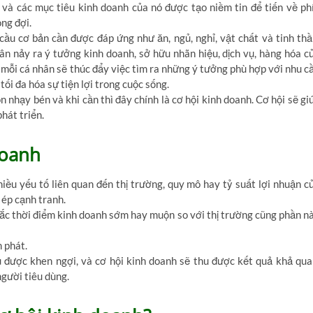
 và các mục tiêu kinh doanh của nó được tạo niềm tin để tiến về ph
ng đợi.
ầu cơ bản cần được đáp ứng như ăn, ngủ, nghỉ, vật chất và tinh thầ
n nảy ra ý tưởng kinh doanh, sở hữu nhãn hiệu, dịch vụ, hàng hóa c
 mỗi cá nhân sẽ thúc đẩy việc tìm ra những ý tưởng phù hợp với nhu c
tối đa hóa sự tiện lợi trong cuộc sống.
n nhạy bén và khi cần thì đây chính là cơ hội kinh doanh. Cơ hội sẽ gi
hát triển.
doanh
iều yếu tố liên quan đến thị trường, quy mô hay tỷ suất lợi nhuận c
 ép cạnh tranh.
nhắc thời điểm kinh doanh sớm hay muộn so với thị trường cũng phần n
m phát.
 được khen ngợi, và cơ hội kinh doanh sẽ thu được kết quả khả qua
người tiêu dùng.